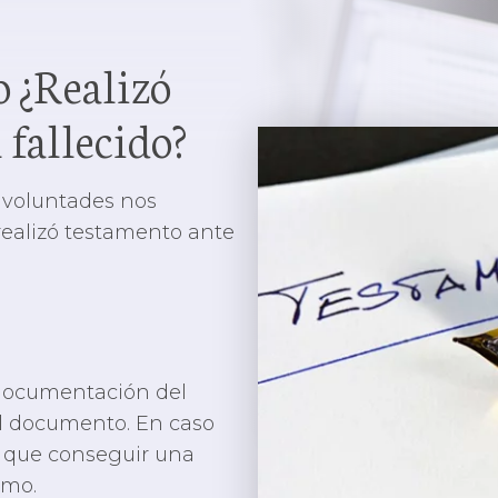
o ¿Realizó
 fallecido?
s voluntades nos
 realizó testamento ante
 documentación del
l documento. En caso
s que conseguir una
smo.