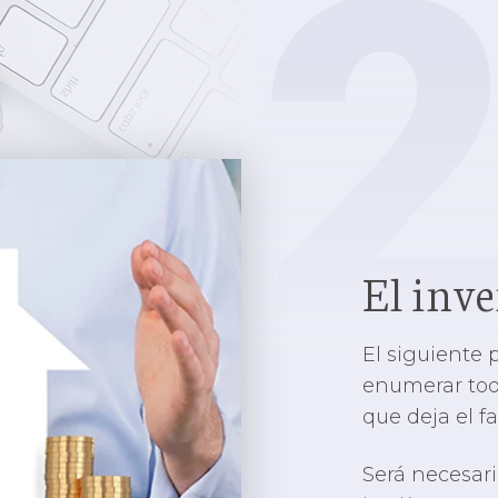
El inve
El siguiente 
enumerar tod
que deja el fa
Será necesar