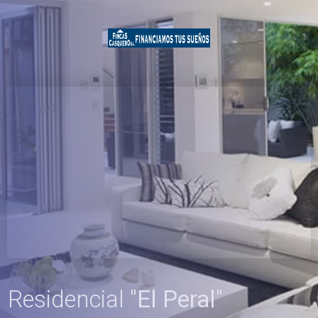
Residencial "
El Peral
"