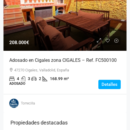
208.000€
Adosado en Cigales zona CIGALES – Ref. FC500100
47270 Cigales, Valladolid, España
4
3
2
168.99
m²
ADOSADO
Detalles
Torrecilla
Propiedades destacadas