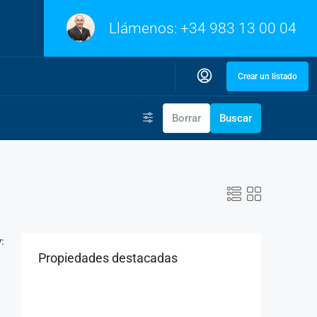
Llámenos:
+34 983 13 00 04
Crear un listado
Borrar
Buscar
:
Propiedades destacadas