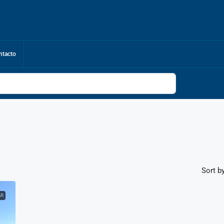
ntacto
Sort by
AR