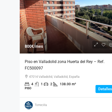
800€
/mes
Piso en Valladolid zona Huerta del Rey – Ref.
FC500097
47014 Valladolid, Valladolid, España
4
1
2
138.00
m²
PISO
Detalles
Torrecilla