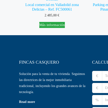
Local comercial en Valladolid zona
Parking e
Delicias – Ref. FC500061
Pina
2.485,00
€
Más información
FINCAS CASQUERO
CALCU
Solución para la venta de tu vivienda. Seguimos
€
las directrices de la mejor inmobiliaria
tradicional, incluyendo los grandes avances de la
€
tecnología.
%
Read more