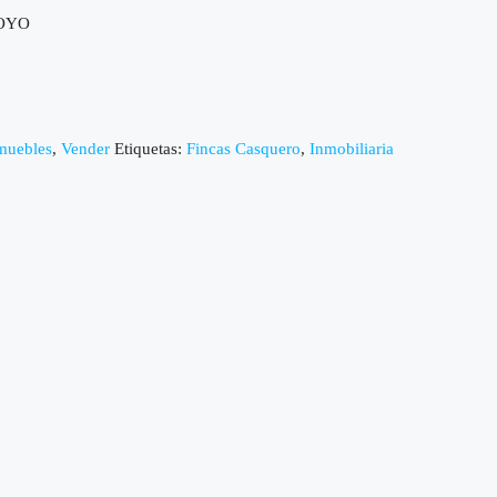
OYO
muebles
,
Vender
Etiquetas:
Fincas Casquero
,
Inmobiliaria