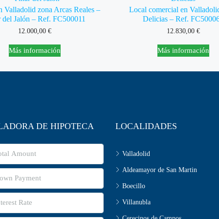
n Valladolid zona Arcas Reales –
Local comercial en Valladoli
r del Jalón – Ref. FC500011
Delicias – Ref. FC5000
12.000,00
€
12.830,00
€
Más información
Más información
LADORA DE HIPOTECA
LOCALIDADES
Valladolid
Aldeamayor de San Martin
Boecillo
Villanubla
Cerecinos de Campos