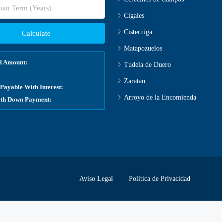
Cigales
Cisterniga
Calculate
Matapozuelos
l Amount:
Tudela de Duero
Zaratan
Payable With Interest:
Arroyo de la Encomienda
ith Down Payment:
Aviso Legal
Política de Privacidad