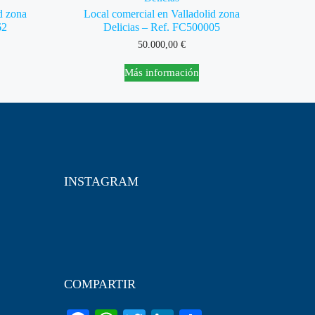
d zona
Local comercial en Valladolid zona
62
Delicias – Ref. FC500005
50.000,00
€
Más información
INSTAGRAM
COMPARTIR