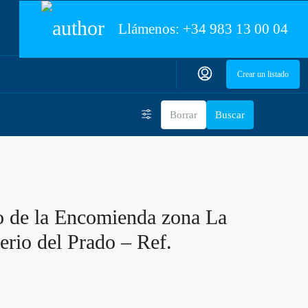
Llámenos:
+34 983 13 00 04
Crear un listado
Borrar
Buscar
o de la Encomienda zona La
rio del Prado – Ref.