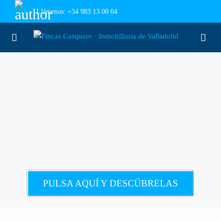
Llámenos:
+34 983 13 00 04
PULSA AQUÍ Y DESCÚBRELAS