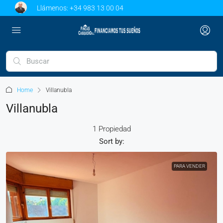
Llámenos:
+34 983 13 00 04
Home
Villanubla
Villanubla
1 Propiedad
Sort by:
PARA VENDER