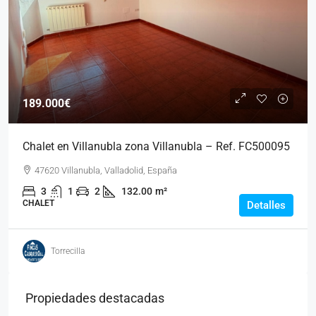
189.000€
Chalet en Villanubla zona Villanubla – Ref. FC500095
47620 Villanubla, Valladolid, España
3
1
2
132.00
m²
CHALET
Detalles
Torrecilla
Propiedades destacadas