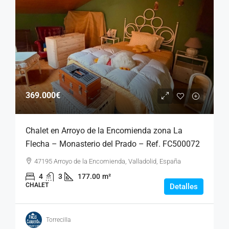
369.000€
Chalet en Arroyo de la Encomienda zona La
Flecha – Monasterio del Prado – Ref. FC500072
47195 Arroyo de la Encomienda, Valladolid, España
4
3
177.00
m²
CHALET
Detalles
Torrecilla