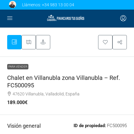
Llámenos:
+34 983 13 00 04
PARA VENDER
Chalet en Villanubla zona Villanubla – Ref.
FC500095
47620 Villanubla, Valladolid, España
189.000€
Visión general
ID de propiedad:
FC500095