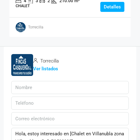
4
3
2
210.00
m²
CHALET
Detalles
Torrecilla
Torrecilla
Ver listados