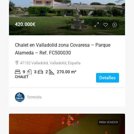
420.000€
Chalet en Valladolid zona Covaresa – Parque
Alameda – Ref. FC500030
47152 Valladolid, Valladolid, España
9
3
2
270.00
m²
CHALET
Detalles
Torrecilla
PARA VENDER