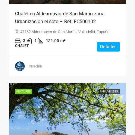
Chalet en Aldeamayor de San Martin zona
Urbanizacion el soto – Ref. FC500102
47162 Aldeamayor de San Martin, Valladolid, España
3
1
131.00
m²
CHALET
Detalles
Torrecilla
FEATURED
PARA VENDER