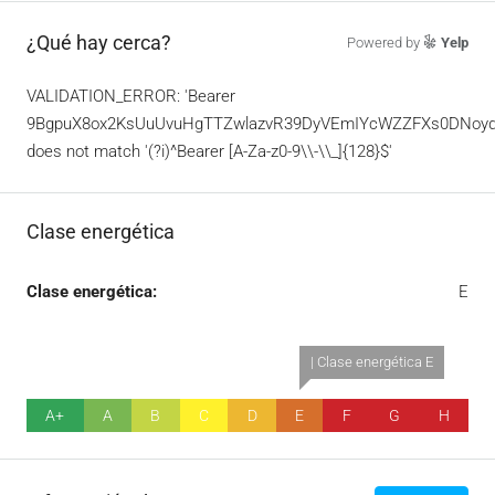
¿Qué hay cerca?
Powered by
Yelp
VALIDATION_ERROR: 'Bearer
9BgpuX8ox2KsUuUvuHgTTZwlazvR39DyVEmIYcWZZFXs0DNoyd
does not match '(?i)^Bearer [A-Za-z0-9\\-\\_]{128}$'
Clase energética
Clase energética:
E
| Clase energética E
A+
A
B
C
D
E
F
G
H