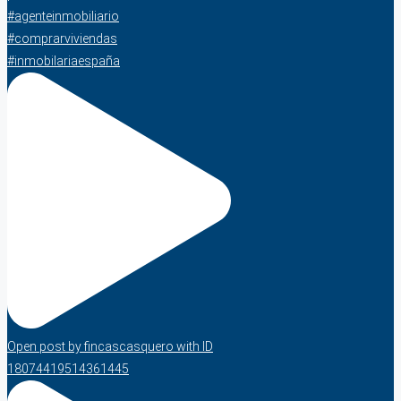
Open post by fincascasquero with ID
18074419514361445