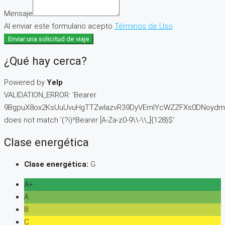
Mensaje
Al enviar este formulario acepto
Términos de Uso
Enviar una solicitud de viaje
¿Qué hay cerca?
Powered by
Yelp
VALIDATION_ERROR: 'Bearer
9BgpuX8ox2KsUuUvuHgTTZwlazvR39DyVEmIYcWZZFXs0DNoydm3
does not match '(?i)^Bearer [A-Za-z0-9\\-\\_]{128}$'
Clase energética
Clase energética:
G
A+
A
B
C