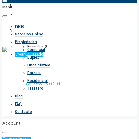
Menu
FAQ
Inicio
Contacto
Servicios Online
Propiedades
Favoritos
0
Comercial
Crear un listado
Dúplex
Finca rústica
Parcela
Residencial
Llámenos:
+34 983 13 00 04
Trastero
Blog
FAQ
Contacto
Account