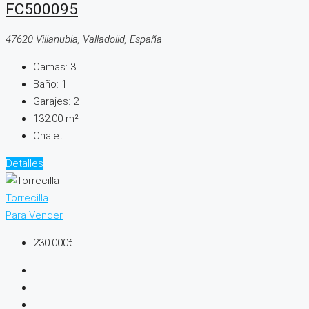
FC500095
47620 Villanubla, Valladolid, España
Camas:
3
Baño:
1
Garajes:
2
132.00
m²
Chalet
Detalles
Torrecilla
Para Vender
230.000€