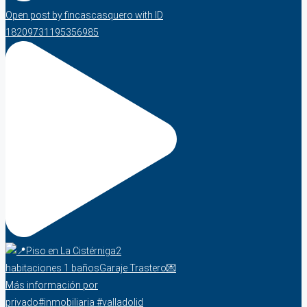
Open post by fincascasquero with ID
18209731195356985