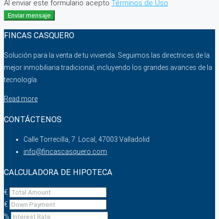
Al enviar este formulario acepto
Términos de Uso
Enviar mensaje
FINCAS CASQUERO
Solución para la venta de tu vivienda. Seguimos las directrices de la
mejor inmobiliaria tradicional, incluyendo los grandes avances de la
tecnología.
Read more
CONTÁCTENOS
Calle Torrecilla, 7. Local, 47003 Valladolid
info@fincascasquero.com
CALCULADORA DE HIPOTECA
€
€
%