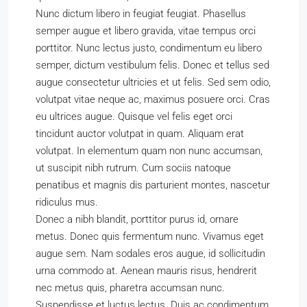
Nunc dictum libero in feugiat feugiat. Phasellus
semper augue et libero gravida, vitae tempus orci
porttitor. Nunc lectus justo, condimentum eu libero
semper, dictum vestibulum felis. Donec et tellus sed
augue consectetur ultricies et ut felis. Sed sem odio,
volutpat vitae neque ac, maximus posuere orci. Cras
eu ultrices augue. Quisque vel felis eget orci
tincidunt auctor volutpat in quam. Aliquam erat
volutpat. In elementum quam non nunc accumsan,
ut suscipit nibh rutrum. Cum sociis natoque
penatibus et magnis dis parturient montes, nascetur
ridiculus mus.
Donec a nibh blandit, porttitor purus id, ornare
metus. Donec quis fermentum nunc. Vivamus eget
augue sem. Nam sodales eros augue, id sollicitudin
urna commodo at. Aenean mauris risus, hendrerit
nec metus quis, pharetra accumsan nunc.
Suspendisse et luctus lectus. Duis ac condimentum