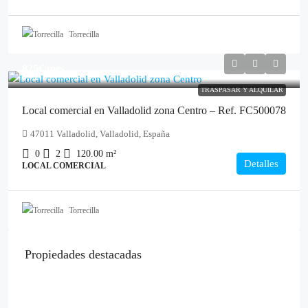
Torrecilla
825€
/mes
TRASPASAR Y ALQUILAR
Local comercial en Valladolid zona Centro – Ref. FC500078
47011 Valladolid, Valladolid, España
0
2
120.00
m²
Detalles
LOCAL COMERCIAL
Torrecilla
Propiedades destacadas