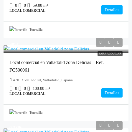
0
0
59.00
m²
Detalles
LOCAL COMERCIAL
Torrecilla
985€
PARA ALQUILAR
Local comercial en Valladolid zona Delicias – Ref.
FC500061
47013 Valladolid, Valladolid, España
0
0
100.00
m²
Detalles
LOCAL COMERCIAL
Torrecilla
6.330€