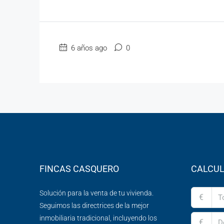
6 años ago
0
FINCAS CASQUERO
CALCUL
Solución para la venta de tu vivienda.
€
Seguimos las directrices de la mejor
inmobiliaria tradicional, incluyendo los
€