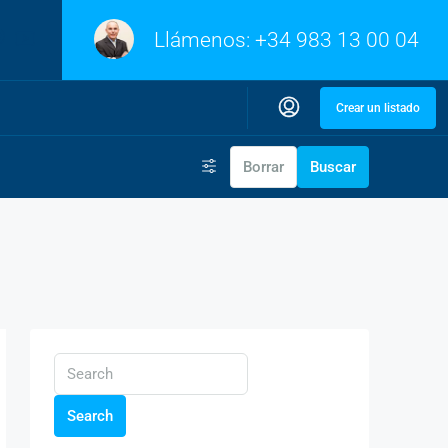
Llámenos:
+34 983 13 00 04
Crear un listado
Borrar
Buscar
Search