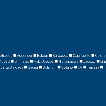
otrados
Ascensor
Balcón
Barbacoa
Caja fuerte
Calefa
Ciudad
Gimnasio
Hab. Juegos
Hidromasaje
Jacuzzi
Lín
uerta Blindada
Sauna
Solárium
Sótano
T.V.
Terraza
T