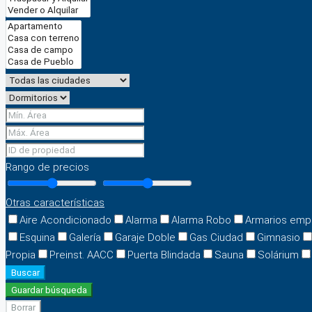
Rango de precios
Otras características
Aire Acondicionado
Alarma
Alarma Robo
Armarios emp
Esquina
Galería
Garaje Doble
Gas Ciudad
Gimnasio
Propia
Preinst. AACC
Puerta Blindada
Sauna
Solárium
Buscar
Guardar búsqueda
Borrar