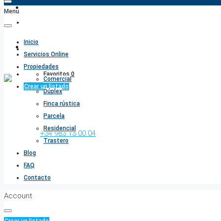
Menu
FAQ
Inicio
Contacto
Servicios Online
Propiedades
Favoritos
0
Comercial
Crear un listado
Dúplex
Finca rústica
Parcela
Residencial
Llámenos:
+34 983 13 00 04
Trastero
Blog
FAQ
Contacto
Account