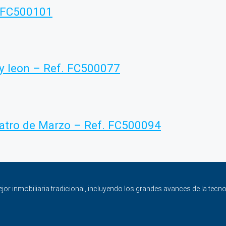
. FC500101
 y leon – Ref. FC500077
Cuatro de Marzo – Ref. FC500094
ejor inmobiliaria tradicional, incluyendo los grandes avances de la tecno