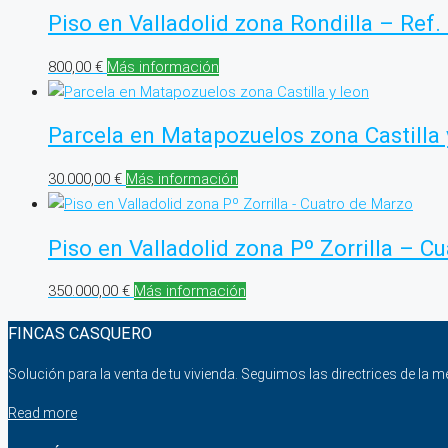
Piso en Valladolid zona Rondilla – Ref
800,00
€
Más información
Parcela en Matapozuelos zona Castilla
30.000,00
€
Más información
Piso en Valladolid zona Pº Zorrilla – 
350.000,00
€
Más información
FINCAS CASQUERO
Solución para la venta de tu vivienda. Seguimos las directrices de la m
Read more