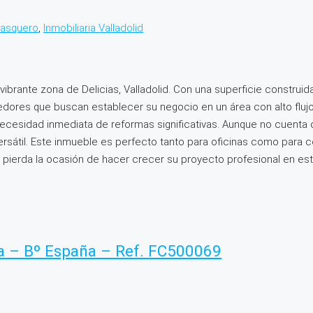
Casquero
,
Inmobiliaria Valladolid
vibrante zona de Delicias, Valladolid. Con una superficie construida
es que buscan establecer su negocio en un área con alto flujo pe
necesidad inmediata de reformas significativas. Aunque no cuenta 
ersátil. Este inmueble es perfecto tanto para oficinas como para c
o pierda la ocasión de hacer crecer su proyecto profesional en est
ica – Bº España – Ref. FC500069