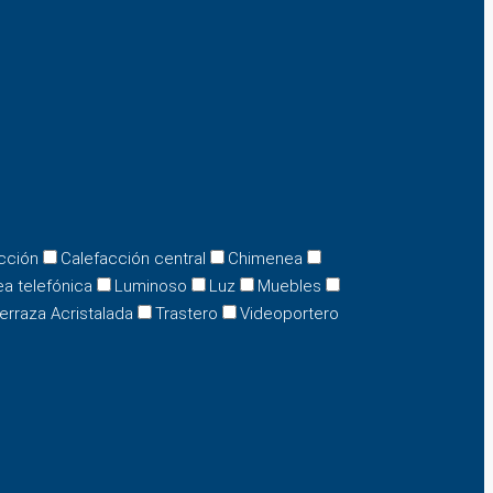
cción
Calefacción central
Chimenea
ea telefónica
Luminoso
Luz
Muebles
erraza Acristalada
Trastero
Videoportero