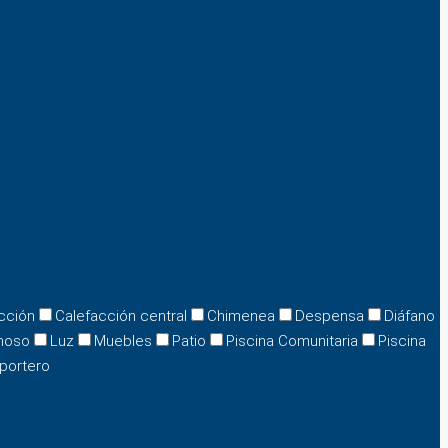
cción
Calefacción central
Chimenea
Despensa
Diáfano
noso
Luz
Muebles
Patio
Piscina Comunitaria
Piscina
portero