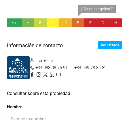
| Clase energética E
A+
A
B
C
D
E
F
G
H
Información de contacto
Ver listados
Torrecilla
+34 983 08 75 91
+34 649 78 34 82
Consultar sobre esta propiedad
Nombre