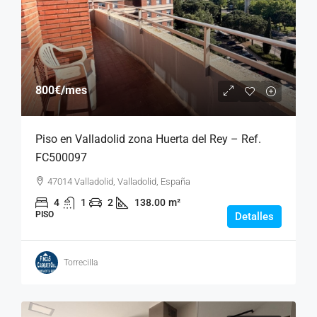
800€
/mes
Piso en Valladolid zona Huerta del Rey – Ref.
FC500097
47014 Valladolid, Valladolid, España
4
1
2
138.00
m²
PISO
Detalles
Torrecilla