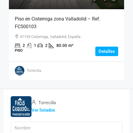
Piso en Cisterniga zona Valladolid – Ref.
FC500103
47193 Cisterniga, Valladolid, España
2
1
2
80.00
m²
PISO
Detalles
Torrecilla
Torrecilla
Ver listados