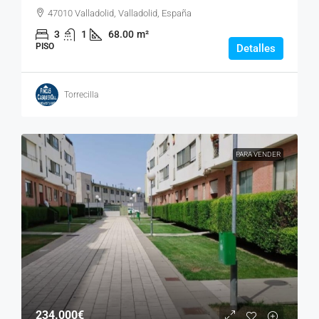
47010 Valladolid, Valladolid, España
3
1
68.00
m²
PISO
Detalles
Torrecilla
PARA VENDER
234.000€