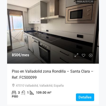
PARA ALQUILAR
850€
/mes
Piso en Valladolid zona Rondilla – Santa Clara –
Ref. FC500099
47010 Valladolid, Valladolid, España
3
1
109.00
m²
PISO
Detalles