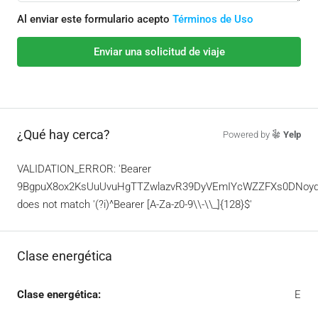
Al enviar este formulario acepto
Términos de Uso
Enviar una solicitud de viaje
¿Qué hay cerca?
Powered by
Yelp
VALIDATION_ERROR: 'Bearer
9BgpuX8ox2KsUuUvuHgTTZwlazvR39DyVEmIYcWZZFXs0DNoyd
does not match '(?i)^Bearer [A-Za-z0-9\\-\\_]{128}$'
Clase energética
Clase energética:
E