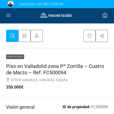
Llámenos:
+34 983 13 00 04
PARA VENDER
Piso en Valladolid zona Pº Zorrilla – Cuatro
de Marzo – Ref. FC500094
47008 Valladolid, Valladolid, España
350.000€
Visión general
ID de propiedad:
FC500094