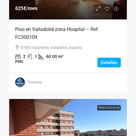
625€
/mes
Piso en Valladolid zona Hospital – Ref.
FC500109
47005 Valladolid, Valladolid, España
2
1
60.00
m²
PISO
Detalles
Torrecilla
PARA ALQUILAR