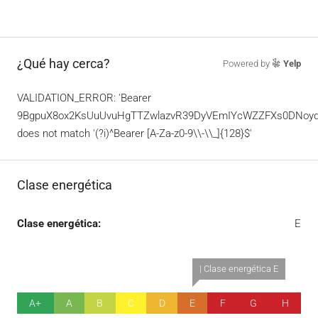
¿Qué hay cerca?
Powered by
Yelp
VALIDATION_ERROR: 'Bearer
9BgpuX8ox2KsUuUvuHgTTZwlazvR39DyVEmIYcWZZFXs0DNoyd
does not match '(?i)^Bearer [A-Za-z0-9\\-\\_]{128}$'
Clase energética
Clase energética:
E
| Clase energética E
A+
A
B
C
D
E
F
G
H