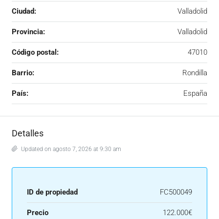
Ciudad:
Valladolid
Provincia:
Valladolid
Código postal:
47010
Barrio:
Rondilla
País:
España
Detalles
Updated on agosto 7, 2026 at 9:30 am
ID de propiedad
FC500049
Precio
122.000€