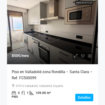
PARA ALQUILAR
850€
/mes
Piso en Valladolid zona Rondilla – Santa Clara –
Ref. FC500099
47010 Valladolid, Valladolid, España
3
1
109.00
m²
PISO
Detalles