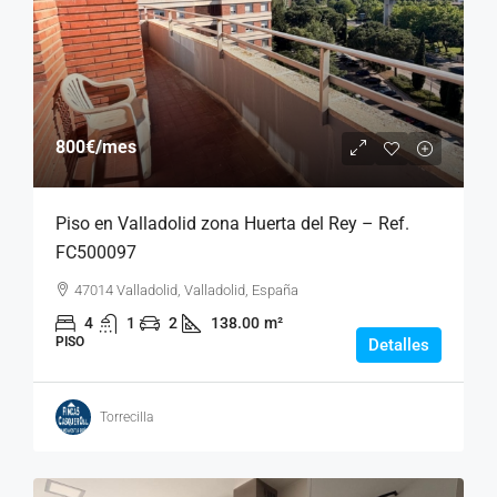
800€
/mes
Piso en Valladolid zona Huerta del Rey – Ref.
FC500097
47014 Valladolid, Valladolid, España
4
1
2
138.00
m²
PISO
Detalles
Torrecilla