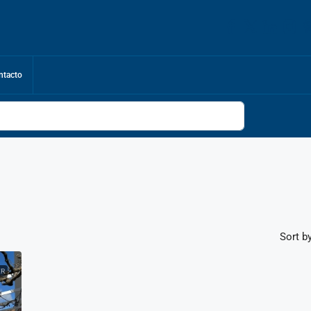
ntacto
Sort by
ER