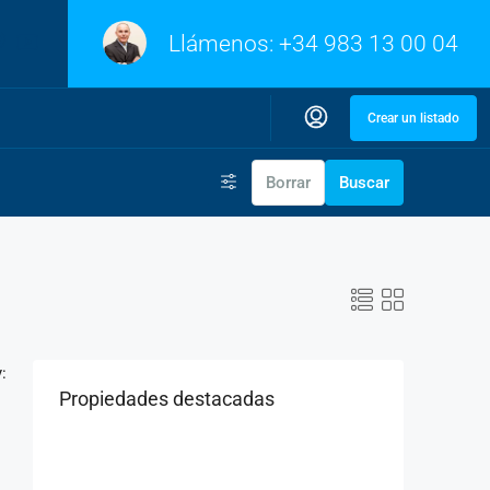
Llámenos:
+34 983 13 00 04
Crear un listado
Borrar
Buscar
:
Propiedades destacadas