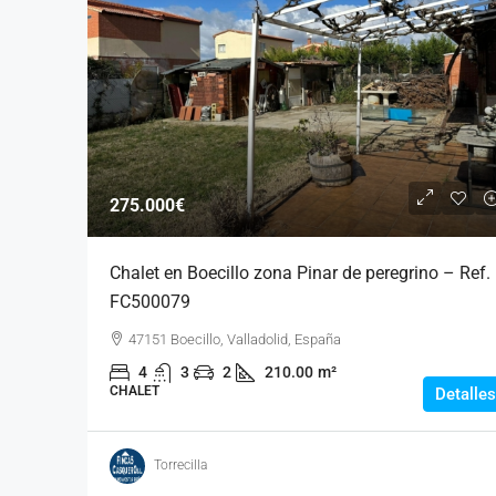
275.000€
Chalet en Boecillo zona Pinar de peregrino – Ref.
FC500079
47151 Boecillo, Valladolid, España
4
3
2
210.00
m²
CHALET
Detalles
Torrecilla