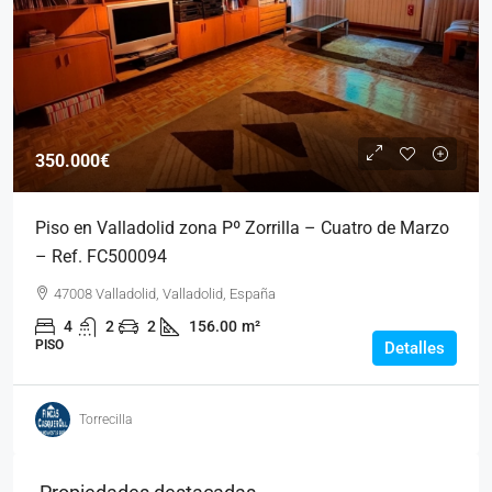
350.000€
Piso en Valladolid zona Pº Zorrilla – Cuatro de Marzo
– Ref. FC500094
47008 Valladolid, Valladolid, España
4
2
2
156.00
m²
PISO
Detalles
Torrecilla